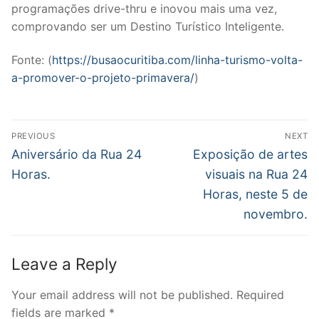
programações drive-thru e inovou mais uma vez,
comprovando ser um Destino Turístico Inteligente.
Fonte: (
https://busaocuritiba.com/linha-turismo-volta-
a-promover-o-projeto-primavera/
)
Post
PREVIOUS
NEXT
navigation
Previous
Next
Aniversário da Rua 24
Exposição de artes
post:
post:
Horas.
visuais na Rua 24
Horas, neste 5 de
novembro.
Leave a Reply
Your email address will not be published.
Required
fields are marked
*