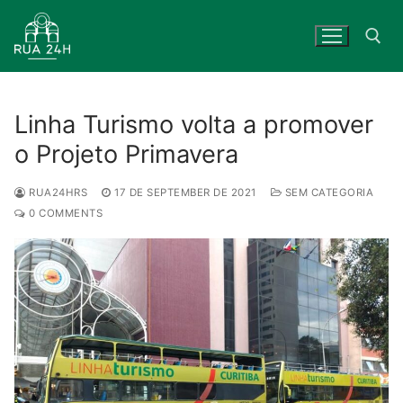
Skip
to
content
Search for:
Linha Turismo volta a promover
o Projeto Primavera
RUA24HRS
17 DE SEPTEMBER DE 2021
SEM CATEGORIA
0 COMMENTS