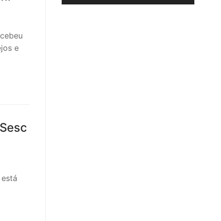
ecebeu
jos e
 Sesc
 está