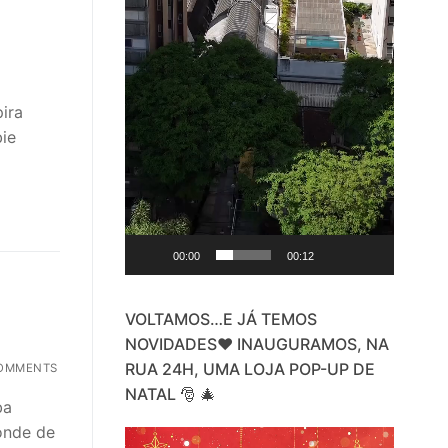
ira
bie
00:00
00:12
VOLTAMOS…E JÁ TEMOS
NOVIDADES❤️ INAUGURAMOS, NA
RUA 24H, UMA LOJA POP-UP DE
OMMENTS
NATAL 🎅 🎄
ba
onde de
Video