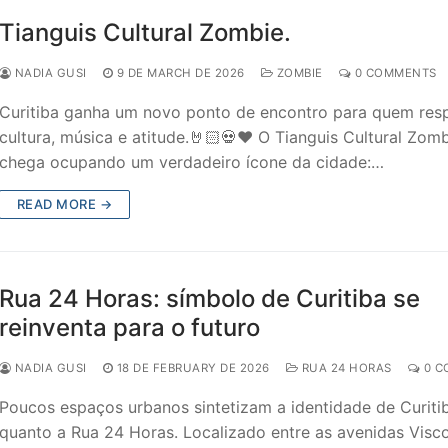
Tianguis Cultural Zombie.
NADIA GUSI
9 DE MARCH DE 2026
ZOMBIE
0 COMMENTS
Curitiba ganha um novo ponto de encontro para quem resp
cultura, música e atitude.🤘🏻💀♥️ O Tianguis Cultural Zom
chega ocupando um verdadeiro ícone da cidade:…
READ MORE →
Rua 24 Horas: símbolo de Curitiba se
reinventa para o futuro
NADIA GUSI
18 DE FEBRUARY DE 2026
RUA 24 HORAS
0 C
Poucos espaços urbanos sintetizam a identidade de Curiti
quanto a Rua 24 Horas. Localizado entre as avenidas Visc