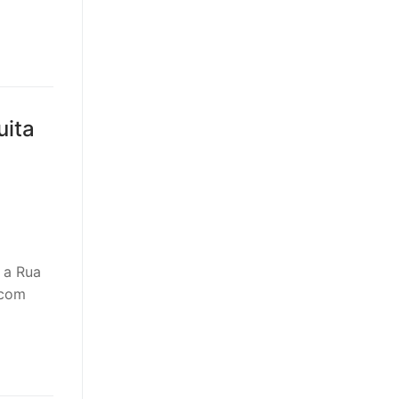
uita
 a Rua
 com