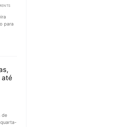
MENTS
ira
mo para
as,
 até
s de
 quarta-