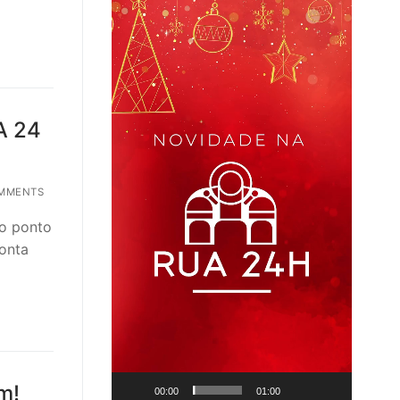
Player
A 24
MMENTS
 o ponto
ronta
m!
00:00
01:00