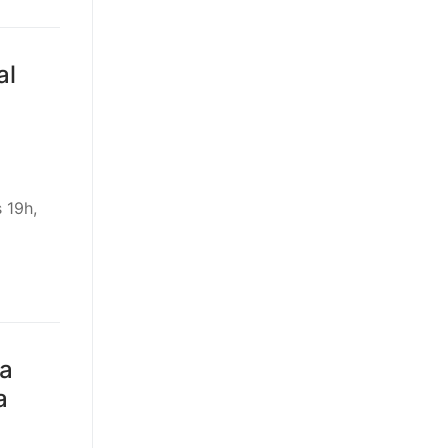
al
 19h,
ha
a