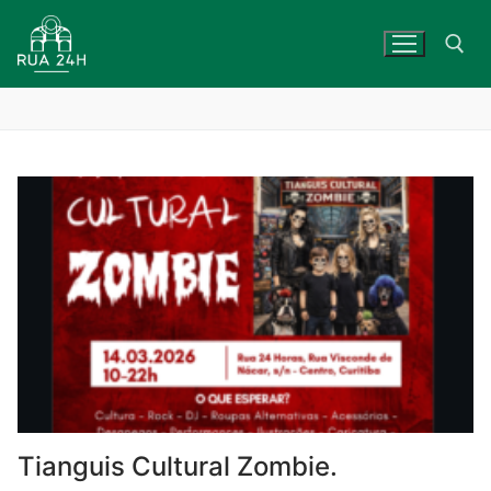
Skip
to
content
Search for:
Tianguis Cultural Zombie.