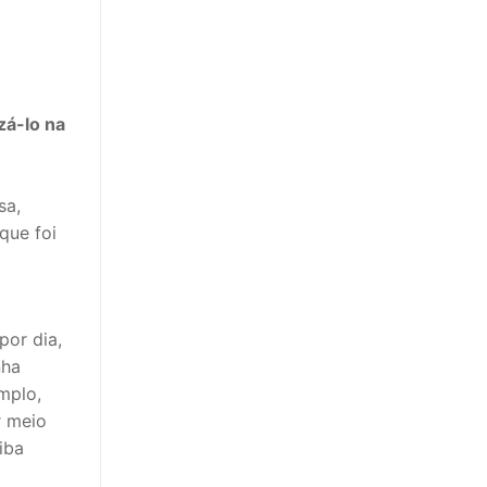
zá-lo na
sa,
que foi
por dia,
nha
mplo,
r meio
iba