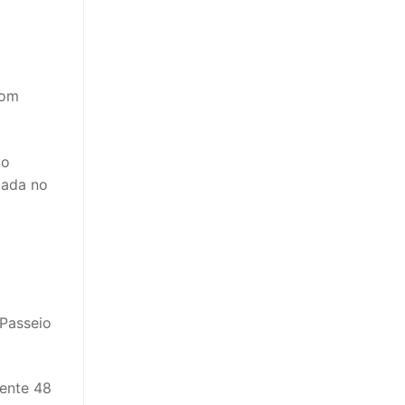
com
 o
tada no
 Passeio
mente 48