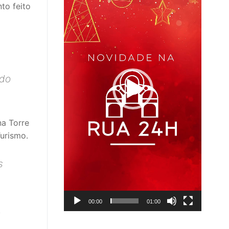
to feito
rdo
na Torre
urismo.
s
00:00
01:00
4