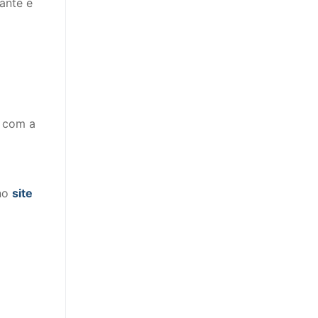
ante e
s com a
 no
site