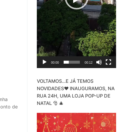
00:00
00:12
VOLTAMOS…E JÁ TEMOS
NOVIDADES❤️ INAUGURAMOS, NA
RUA 24H, UMA LOJA POP-UP DE
inha
NATAL 🎅 🎄
conto de
Video
Player