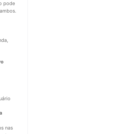
ão pode
e ambos.
nda,
vo
uário
a
bs nas