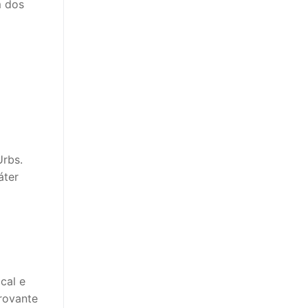
m dos
Urbs.
áter
cal e
rovante