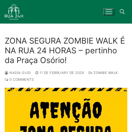
Skip
to
content
Search for:
ZONA SEGURA ZOMBIE WALK É
NA RUA 24 HORAS – pertinho
da Praça Osório!
NADIA GUSI
11 DE FEBRUARY DE 2026
ZOMBIE WALK
0 COMMENTS