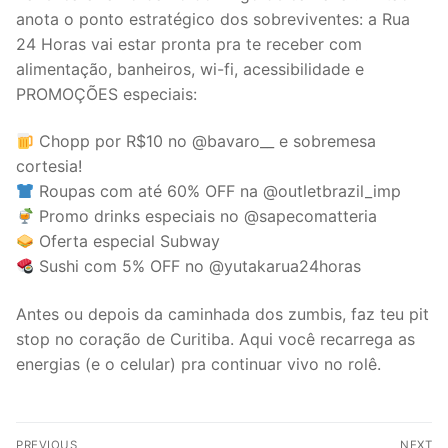
anota o ponto estratégico dos sobreviventes: a Rua
24 Horas vai estar pronta pra te receber com
alimentação, banheiros, wi-fi, acessibilidade e
PROMOÇÕES especiais:
Chopp por R$10 no @bavaro__ e sobremesa
cortesia!
Roupas com até 60% OFF na @outletbrazil_imp
Promo drinks especiais no @sapecomatteria
Oferta especial Subway
Sushi com 5% OFF no @yutakarua24horas
Antes ou depois da caminhada dos zumbis, faz teu pit
stop no coração de Curitiba. Aqui você recarrega as
energias (e o celular) pra continuar vivo no rolê.
Post
PREVIOUS
NEXT