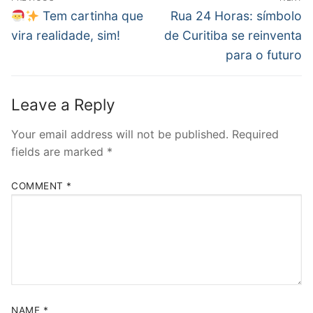
navigation
Previous
Next
Tem cartinha que
Rua 24 Horas: símbolo
post:
post:
vira realidade, sim!
de Curitiba se reinventa
para o futuro
Leave a Reply
Your email address will not be published.
Required
fields are marked
*
COMMENT
*
NAME
*