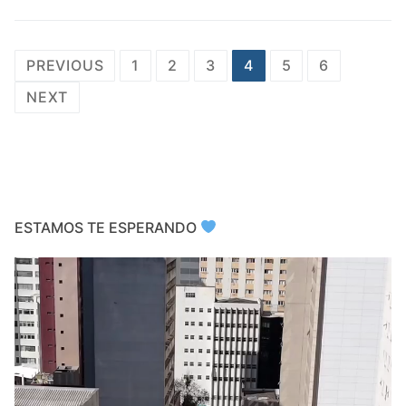
Posts
PREVIOUS
1
2
3
4
5
6
pagination
NEXT
ESTAMOS TE ESPERANDO
Video
Player