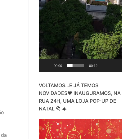
00:00
00:12
VOLTAMOS…E JÁ TEMOS
NOVIDADES❤️ INAUGURAMOS, NA
RUA 24H, UMA LOJA POP-UP DE
NATAL 🎅 🎄
ão
Video
Player
 da