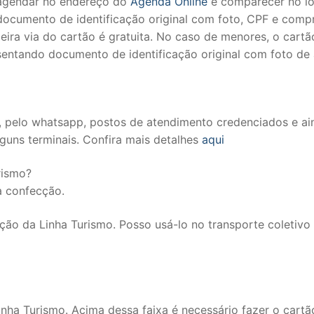
a agendar no endereço do
Agenda Online
e comparecer no lo
ocumento de identificação original com foto, CPF e comp
ra via do cartão é gratuita. No caso de menores, o cart
resentando documento de identificação original com foto d
et, pelo whatsapp, postos de atendimento credenciados e ai
uns terminais. Confira mais detalhes
aqui
rismo?
a confecção.
oção da Linha Turismo. Posso usá-lo no transporte coletivo
ha Turismo. Acima dessa faixa é necessário fazer o cartã