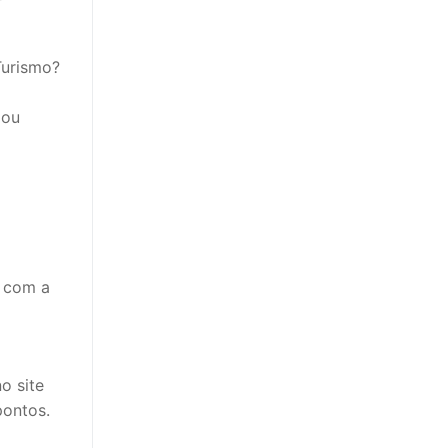
Turismo?
 ou
s com a
o site
pontos.