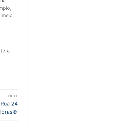
nha
mplo,
r meio
nte-a-
NEXT
 Rua 24
Horas🍻