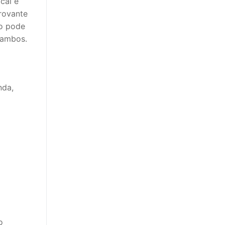
cal e
rovante
ão pode
e ambos.
nda,
o