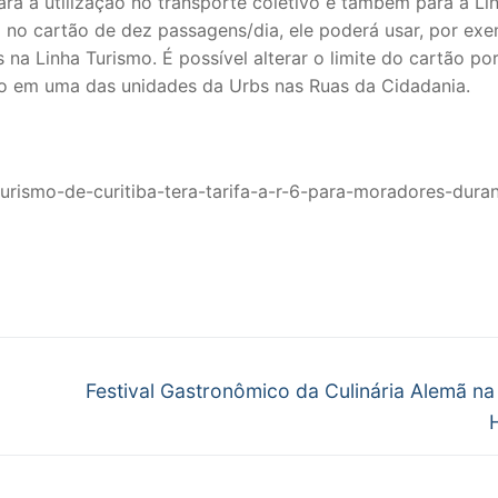
para a utilização no transporte coletivo e também para a Li
o no cartão de dez passagens/dia, ele poderá usar, por exe
 na Linha Turismo. É possível alterar o limite do cartão po
 em uma das unidades da Urbs nas Ruas da Cidadania.
a-turismo-de-curitiba-tera-tarifa-a-r-6-para-moradores-dura
Next
Festival Gastronômico da Culinária Alemã na
post: