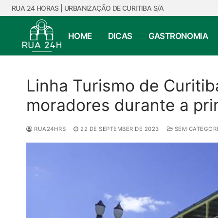
Skip
RUA 24 HORAS | URBANIZAÇÃO DE CURITIBA S/A
to
content
HOME
DICAS
GASTRONOMIA
Linha Turismo de Curitiba
moradores durante a pri
RUA24HRS
22 DE SEPTEMBER DE 2023
SEM CATEGOR