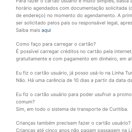
Para fazer o cartão usuário é muito simples, bast
horário agendados com documentação solicitada (d
de endereço) no momento do agendamento. A primei
ser solicitado pelos pais ou responsável legal, ap
Saiba mais
aqui
Como faço para carregar o cartão?
É possível carregar créditos no cartão pela intern
gratuitamente e com pagamento em dinheiro, em alg
Eu fiz o cartão usuário, já posso usá-lo na Linha Tu
Não. Há uma carência de 10 dias a partir da data d
Eu fiz o cartão usuário para poder usufruir a prom
comum?
Sim, em todo o sistema de transporte de Curitiba.
Crianças também precisam fazer o cartão usuário?
Crianças até cinco anos não pagam passagem na Lin