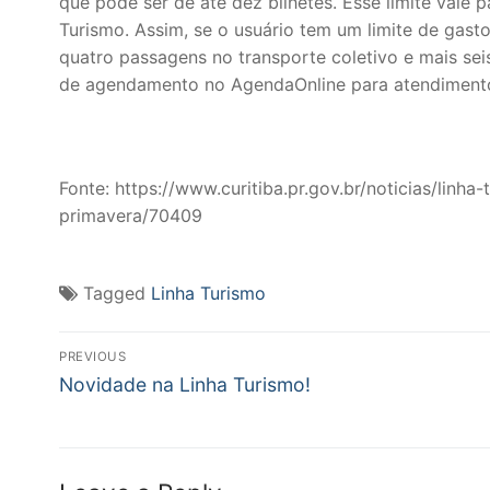
que pode ser de até dez bilhetes. Esse limite vale 
Turismo. Assim, se o usuário tem um limite de gast
quatro passagens no transporte coletivo e mais seis
de agendamento no AgendaOnline para atendimento
Fonte: https://www.curitiba.pr.gov.br/noticias/linh
primavera/70409
Tagged
Linha Turismo
Post
PREVIOUS
Previous
navigation
Novidade na Linha Turismo!
post: