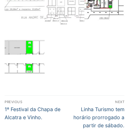
Post
PREVIOUS
NEXT
navigation
Previous
Next
1º Festival da Chapa de
Linha Turismo tem
post:
post:
Alcatra e Vinho.
horário prorrogado a
partir de sábado.