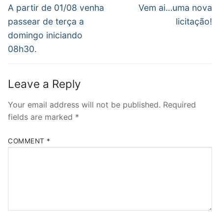
navigation
Previous
Next
A partir de 01/08 venha
Vem ai…uma nova
post:
post:
passear de terça a
licitação!
domingo iniciando
08h30.
Leave a Reply
Your email address will not be published.
Required
fields are marked
*
COMMENT
*