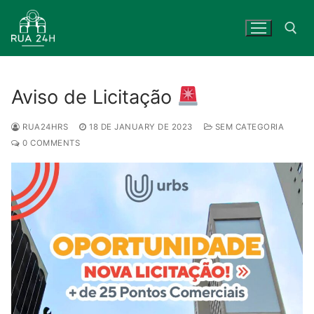
Skip
to
content
Search for:
Aviso de Licitação
RUA24HRS
18 DE JANUARY DE 2023
SEM CATEGORIA
0 COMMENTS