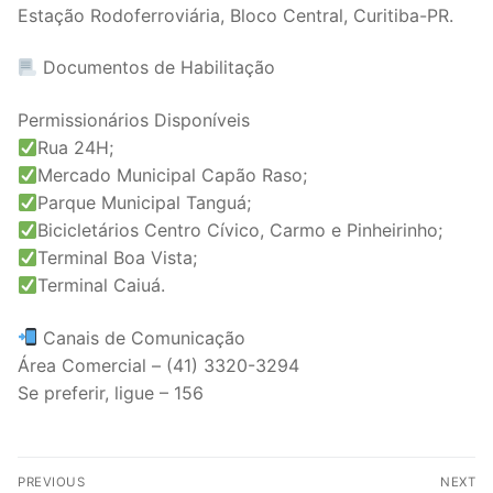
Estação Rodoferroviária, Bloco Central, Curitiba-PR.
Documentos de Habilitação
Permissionários Disponíveis
Rua 24H;
Mercado Municipal Capão Raso;
Parque Municipal Tanguá;
Bicicletários Centro Cívico, Carmo e Pinheirinho;
Terminal Boa Vista;
Terminal Caiuá.
Canais de Comunicação
Área Comercial – (41) 3320-3294
Se preferir, ligue – 156
Post
PREVIOUS
NEXT