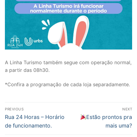
A Linha Turismo também segue com operação normal,
a partir das 08h30.
*Confira a programação de cada loja separadamente.
Post
PREVIOUS
NEXT
navigation
Previous
Next
Rua 24 Horas – Horário
Estão prontos pra
post:
post:
de funcionamento.
mais uma?