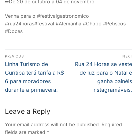
➡De 20 de outubro a 04 de novembro
Venha para o #festivalgastronomico
#rua24horas#festival #Alemanha #Chopp #Petiscos
#Doces
Post
PREVIOUS
NEXT
navigation
Previous
Next
Linha Turismo de
Rua 24 Horas se veste
post:
post:
Curitiba terá tarifa a R$
de luz para o Natal e
6 para moradores
ganha painéis
durante a primavera.
instagramáveis.
Leave a Reply
Your email address will not be published.
Required
fields are marked
*